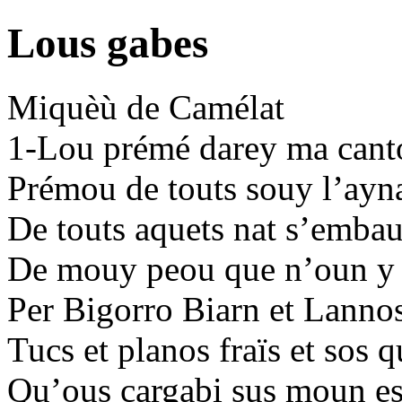
Lous gabes
Miquèù de Camélat
1-Lou prémé darey ma cant
Prémou de touts souy l’ayn
De touts aquets nat s’emba
De mouy peou que n’oun y 
Per Bigorro Biarn et Lanno
Tucs et planos fraïs et sos
Qu’ous cargabi sus moun es