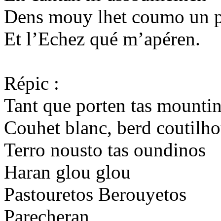
Dens mouy lhet coumo un 
Et l’Echez qué m’apéren.
Répic :
Tant que porten tas mounti
Couhet blanc, berd coutilh
Terro nousto tas oundinos
Haran glou glou
Pastouretos Berouyetos
Parecheran