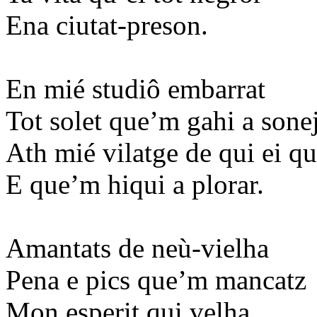
Ena ciutat-preson.
En mié studiô embarrat
Tot solet que’m gahi a sone
Ath mié vilatge de qui ei qui
E que’m hiqui a plorar.
Amantats de neù-vielha
Pena e pics que’m mancatz
Mon esperit qui velha