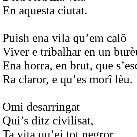
En aquesta ciutat.
Puish ena vila qu’em calô
Viver e tribalhar en un burè
Ena horra, en brut, que s’e
Ra claror, e qu’es morî lèu.
Omi desarringat
Qui’s ditz civilisat,
Ta vita qu’ei tot negror