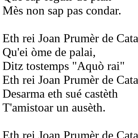
Mès non sap pas condar.
Eth rei Joan Prumèr de Cat
Qu'ei òme de palai,
Ditz tostemps "Aquò rai"
Eth rei Joan Prumèr de Cat
Desarma eth sué castèth
T'amistoar un ausèth.
Eth rei Joan Prumèr de Cat