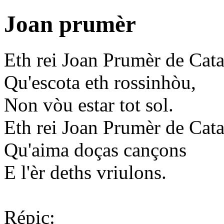
Joan prumèr
Eth rei Joan Prumèr de Cat
Qu'escota eth rossinhòu,
Non vòu estar tot sol.
Eth rei Joan Prumèr de Cat
Qu'aima doças cançons
E l'èr deths vriulons.
Répic: