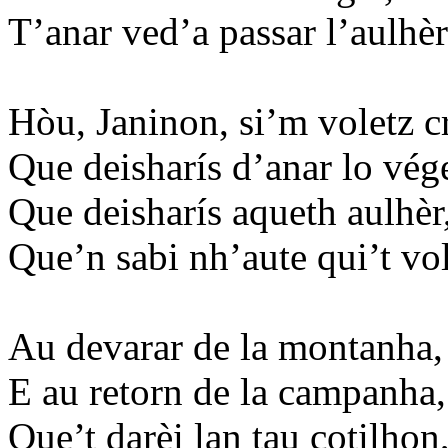
T’anar ved’a passar l’aulhèr
Hòu, Janinon, si’m voletz c
Que deisharís d’anar lo vége
Que deisharís aqueth aulhèr
Que’n sabi nh’aute qui’t vol
Au devarar de la montanha,
E au retorn de la campanha,
Que’t darèi lan tau cotilhon