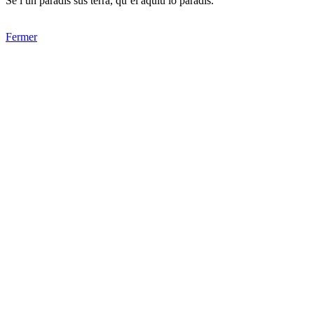
Se i un paradís sus tèrra, qu’ei aquiu lo paradís.
Fermer