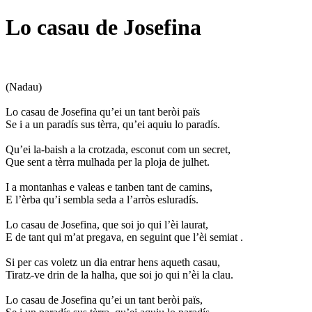
Lo casau de Josefina
(Nadau)
Lo casau de Josefina qu’ei un tant beròi païs
Se i a un paradís sus tèrra, qu’ei aquiu lo paradís.
Qu’ei la-baish a la crotzada, esconut com un secret,
Que sent a tèrra mulhada per la ploja de julhet.
I a montanhas e valeas e tanben tant de camins,
E l’èrba qu’i sembla seda a l’arròs esluradís.
Lo casau de Josefina, que soi jo qui l’èi laurat,
E de tant qui m’at pregava, en seguint que l’èi semiat .
Si per cas voletz un dia entrar hens aqueth casau,
Tiratz-ve drin de la halha, que soi jo qui n’èi la clau.
Lo casau de Josefina qu’ei un tant beròi païs,