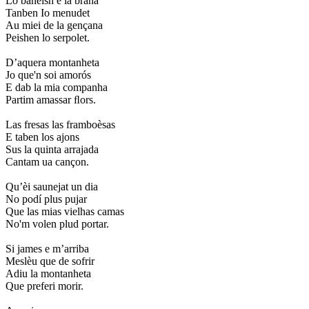
Lo baneish e la brana
Tanben Io menudet
Au miei de la gençana
Peishen lo serpolet.
D’aquera montanheta
Jo que'n soi amorós
E dab la mia companha
Partim amassar ﬂors.
Las fresas las framboèsas
E taben los ajons
Sus la quinta arrajada
Cantam ua cançon.
Qu’èi saunejat un dia
No podí plus pujar
Que las mias vielhas camas
No'm volen plud portar.
Si james e m’arriba
Meslèu que de sofrir
Adiu la montanheta
Que preferi morir.