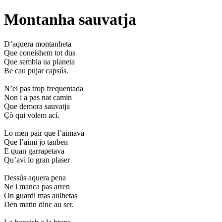
Montanha sauvatja
D’aquera montanheta
Que coneishem tot dus
Que sembla ua planeta
Be cau pujar capsús.
N’ei pas trop frequentada
Non i a pas nat camin
Que demora sauvatja
Çò qui volem ací.
Lo men pair que l’aimava
Que l’aimi jo tanben
E quan garrapetava
Qu’avi lo gran plaser
Dessús aquera pena
Ne i manca pas arren
On guardi mas aulhetas
Den matin dinc au ser.