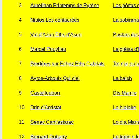
3
Aureilhan Printemps de Pyrène
Las pòrtas 
4
Nistos Les centaurées
La sobirana
5
Val d'Azun Eths d'Asun
Pastors de
6
Marcel Pouyllau
La glèisa d'
7
Bordères sur Echez Eths Cabilats
Tot n'ei qu'
8
Ayros-Arbouix Qui d'ei
La baish
9
Castelloubon
Dis Mamie
10
Drin d'Amistat
La hialaire
11
Senac Cant'astarac
Lo dia Mari
12
Bernard Dubarry
Lo topin e 