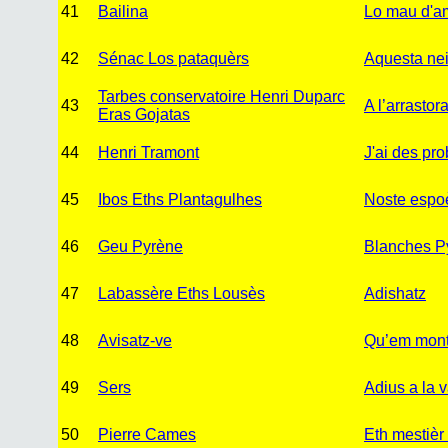
41
Bailina
Lo mau d'a
42
Sénac Los pataquèrs
Aquesta ne
Tarbes conservatoire Henri Duparc
43
A l’arrasto
Eras Gojatas
44
Henri Tramont
J'ai des pr
45
Ibos Eths Plantagulhes
Noste espo
46
Geu Pyrène
Blanches P
47
Labassère Eths Lousès
Adishatz
48
Avisatz-ve
Qu’em mont
49
Sers
Adius a la 
50
Pierre Cames
Eth mestièr