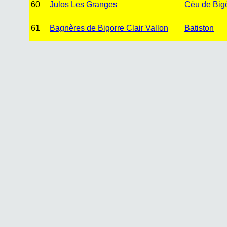
60
Julos Les Granges
Cèu de Big
61
Bagnères de Bigorre Clair Vallon
Batiston