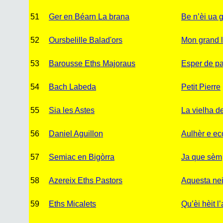
51
Ger en Béarn La brana
Be n’èi ua g
52
Oursbelille Balad'ors
Mon grand 
53
Barousse Eths Majoraus
Esper de pa
54
Bach Labeda
Petit Pierre
55
Sia les Astes
La vielha d
56
Daniel Aguillon
Aulhèr e ec
57
Semiac en Bigòrra
Ja que sèm
58
Azereix Eths Pastors
Aquesta neit
59
Eths Micalets
Qu’èi hèit l