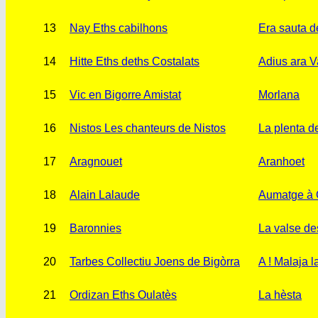
13
Nay Eths cabilhons
Era sauta 
14
Hitte Eths deths Costalats
Adius ara V
15
Vic en Bigorre Amistat
Morlana
16
Nistos Les chanteurs de Nistos
La plenta d
17
Aragnouet
Aranhoet
18
Alain Lalaude
Aumatge à 
19
Baronnies
La valse de
20
Tarbes Collectiu Joens de Bigòrra
A ! Malaja 
21
Ordizan Eths Oulatès
La hèsta