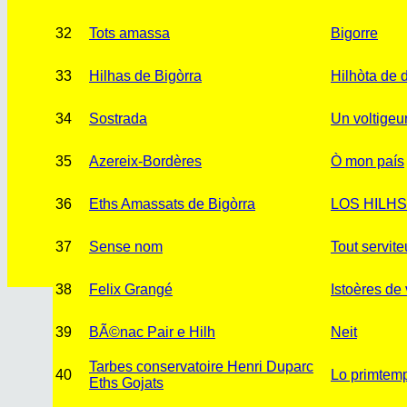
32
Tots amassa
Bigorre
33
Hilhas de Bigòrra
Hilhòta de d
34
Sostrada
Un voltigeu
35
Azereix-Bordères
Ò mon país
36
Eths Amassats de Bigòrra
LOS HILHS
37
Sense nom
Tout servite
38
Felix Grangé
Istoères de 
39
BÃ©nac Pair e Hilh
Neit
Tarbes conservatoire Henri Duparc
40
Lo primtemp
Eths Gojats