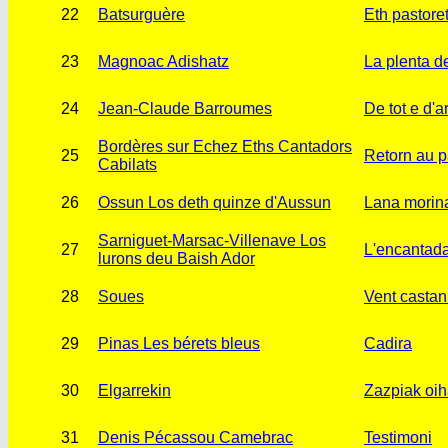
22
Batsurguère
Eth pastore
23
Magnoac Adishatz
La plenta d
24
Jean-Claude Barroumes
De tot e d'a
Bordères sur Echez Eths Cantadors
25
Retorn au p
Cabilats
26
Ossun Los deth quinze d'Aussun
Lana morin
Sarniguet-Marsac-Villenave Los
27
L'encantad
lurons deu Baish Ador
28
Soues
Vent castan
29
Pinas Les bérets bleus
Cadira
30
Elgarrekin
Zazpiak oih
31
Denis Pécassou Camebrac
Testimoni